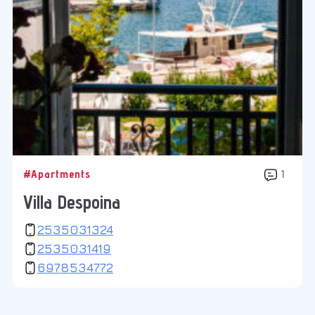
#Apartments
1
Villa Despoina
2535031324
2535031419
6978534772