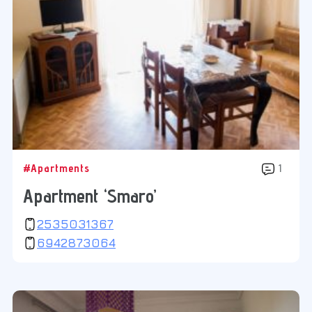
#Apartments
1
Apartment ‘Smaro’
2535031367
6942873064