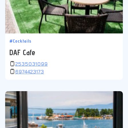
#Cocktails
DAF Cafe
2535031099
6974423173