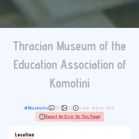
Thracian Museum of the
Education Association of
Komotini
#Museums
(0)
(1)
view more info
Report An Error On This Page!
Location