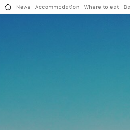
News
Accommodation
Where to eat
Ba