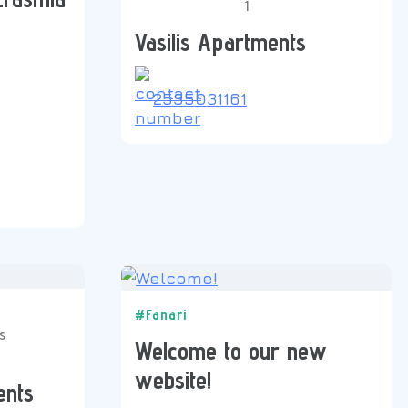
1
Vasilis Apartments
2535031161
#Fanari
Welcome to our new
website!
ents