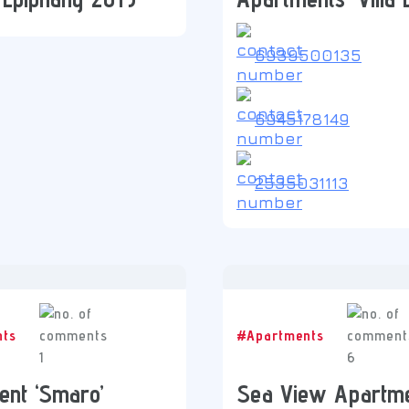
6939500135
6945178149
2535031113
nts
#Apartments
1
6
ent ‘Smaro’
Sea View Apartm