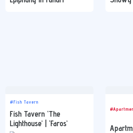
#Fish Tavern
#Apartme
Fish Tavern ‘The
Lighthouse’ | ‘Faros’
Apartm