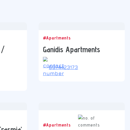
#Apartments
 /
Ganidis Apartments
6974423173
#Apartments
Erasmia’