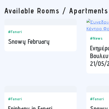
Available Rooms / Apartments
#Fanari
#News
Snowy February
Ενημέρω
Βουλευ
21/05/
#Fanari
#Fanari
Epiphany in Fanari
Snowy 