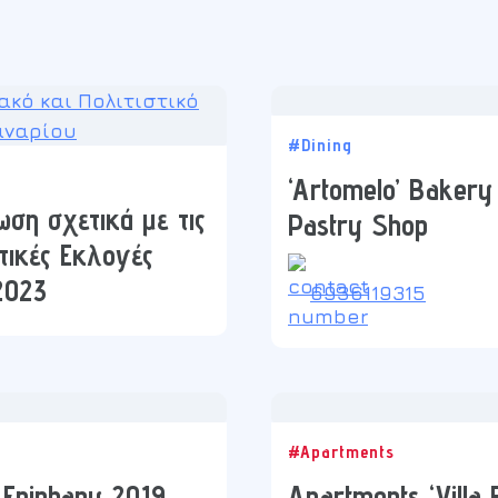
#Dining
‘Artomelo’ Bakery
ση σχετικά με τις
Pastry Shop
τικές Εκλογές
2023
6936119315
#Apartments
Epiphany 2019
Apartments ‘Villa 