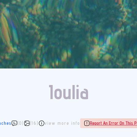
Ioulia
aches
(0)
(16)
view more info
Report An Error On This P