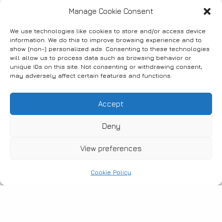
αφού επικοινωνεί με όλα τα
Manage Cookie Consent
εκφραστικά του μέσα και χαρίζει
We use technologies like cookies to store and/or access device
στο κοινό αυθεντικές εμπειρίες
information. We do this to improve browsing experience and to
συγκίνησης τόσο στα live όσο και
show (non-) personalized ads. Consenting to these technologies
will allow us to process data such as browsing behavior or
στις ηχογραφήσεις του. Τα τριάντα
unique IDs on this site. Not consenting or withdrawing consent,
και πλέον χρόνια πορείας που μετρά
may adversely affect certain features and functions.
έρχονται να επισφραγίσουν την
επιτυχία του φεστιβάλ,
Accept
σηματοδοτούν την επανένωσή του
Deny
με όλα τα μέλη της μπάντας του και
μας εγγυώνται μια ανάσα καλής
View preferences
μουσικής που τόσο έχουμε ανάγκη.
Cookie Policy
Ο
Bloody Hawk
, ένα από τα τρομερά
παιδιά της σύγχρονης μουσικής
σκηνής, έρχεται στο Φεστιβάλ του
Rolling Stone για να μας υπενθυμίσει