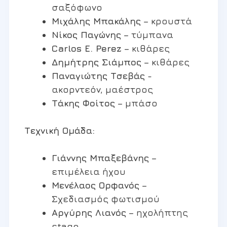
σαξόφωνο
Μιχάλης Μπακάλης
– κρουστά
Νίκος Παγώνης
– τύμπανα
Carlos E. Perez
– κιθάρες
Δημήτρης Σιάμπος
– κιθάρες
Παναγιώτης Τσεβάς
-
ακορντεόν, μαέστρος
Τάκης Φοίτος
– μπάσο
Τεχνική Ομάδα:
Γιάννης Μπαξεβάνης
–
επιμέλεια ήχου
Μενέλαος Ορφανός
–
Σχεδιασμός φωτισμού
Αργύρης Λιανός
– ηχολήπτης
stage