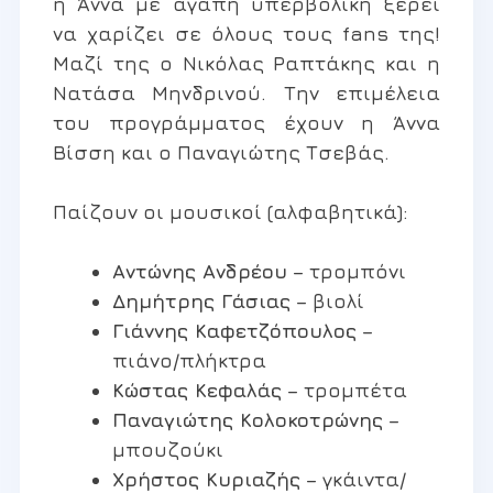
η Άννα με αγάπη υπερβολική ξέρει
να χαρίζει σε όλους τους fans της!
Μαζί της ο Νικόλας Ραπτάκης και η
Νατάσα Μηνδρινού. Την επιμέλεια
του προγράμματος έχουν η Άννα
Βίσση και ο Παναγιώτης Τσεβάς.
Παίζουν οι μουσικοί (αλφαβητικά):
Αντώνης Ανδρέου
– τρομπόνι
Δημήτρης Γάσιας
– βιολί
Γιάννης Καφετζόπουλος
–
πιάνο/πλήκτρα
Κώστας Κεφαλάς
– τρομπέτα
Παναγιώτης Κολοκοτρώνης
–
μπουζούκι
Χρήστος Κυριαζής
– γκάιντα/