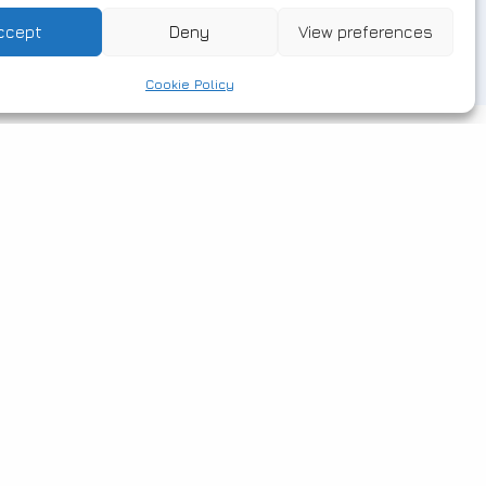
με αναπτυξιακό και περιβαλλοντικό
ccept
Deny
View preferences
πρόσημο.
Cookie Policy
tivities
Contact