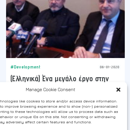
#Development
08-01-2020
(Ελληνικά) Ένα μεγάλο έργο στην
παραλιακή ζώνη του Δήμου
Manage Cookie Consent
Κομοτηνής
hnologies like cookies to store and/or access device information.
 to improve browsing experience and to show (non-) personalized
nting to these technologies will allow us to process data such as
(Ελληνικά) Ποδαρικό στο 2020 για τον
ehavior or unique IDs on this site. Not consenting or withdrawing
Δήμο Κομοτηνής με την εκκίνηση ενός
ay adversely affect certain features and functions.
σημαντικού έργου δημόσιας ωφέλειας