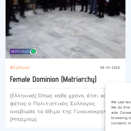
08/01/2020
#Cultural
08-01-2020
Female Dominion (Matriarchy)
(Ελληνικά) Όπως κάθε χρόνο, έτσι και
We use tec
φέτος ο Πολιτιστικός Σύλλογος
We do this
αναβίωσε το έθιμο της Γυναικοκρατίας
ads. Conse
browsing b
(Μπάμπω)
consent, m