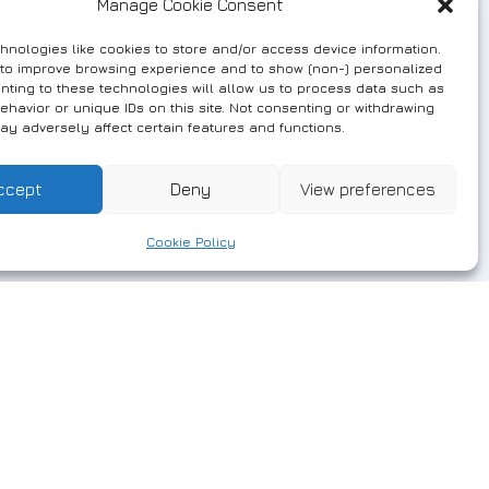
Manage Cookie Consent
hnologies like cookies to store and/or access device information.
 to improve browsing experience and to show (non-) personalized
nting to these technologies will allow us to process data such as
ehavior or unique IDs on this site. Not consenting or withdrawing
ay adversely affect certain features and functions.
ccept
Deny
View preferences
Cookie Policy