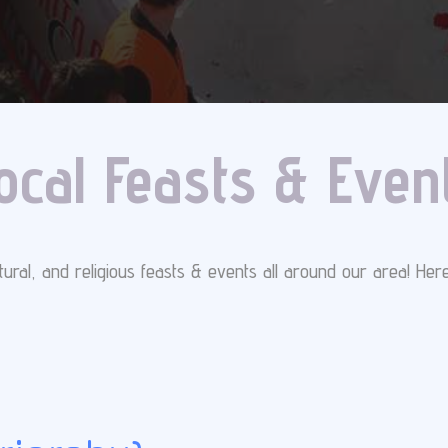
ocal Feasts & Even
ltural, and religious feasts & events all around our area! H