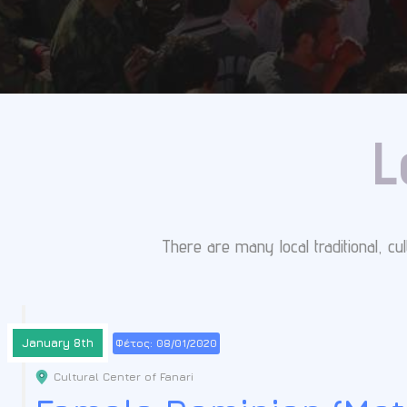
L
There are many local traditional, cu
January 8th
Φέτος: 08/01/2020
Cultural Center of Fanari