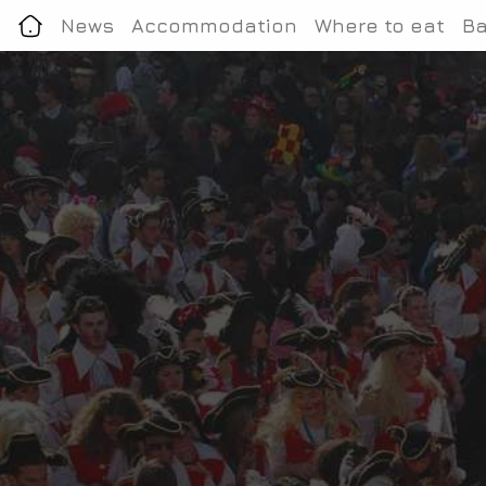
News
Accommodation
Where to eat
Ba